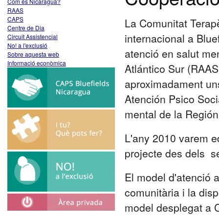
Com és Nicaragua?
RAAS
CAPS
La Comunitat Terapè
Centre de Dia
internacional a Blue
Circuit Assistencial
No! a l'exclusió
atenció en salut men
Sobre aquesta web
Informació econòmica
Atlántico Sur (RAAS
aproximadament uns 
Atención Psico Socia
mental de la Región
L'any 2010 varem ed
projecte des dels se
El model d'atenció 
comunitària i la dis
model desplegat a 