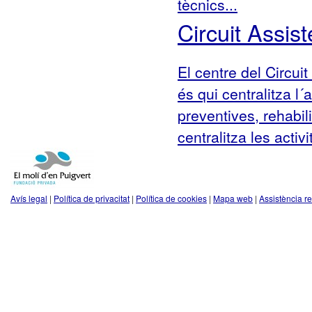
tècnics...
Circuit Assist
El centre del Circui
és qui centralitza l´
preventives, rehabil
centralitza les activ
Avís legal
|
Política de privacitat
|
Política de cookies
|
Mapa web
|
Assistència r