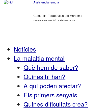
Assistència remota
Comunitat Terapèutica del Maresme
serveis salut mental | salutmental.cat
Notícies
La malaltia mental
Què hem de saber?
Quines hi han?
A qui poden afectar?
Els primers senyals
Quines dificultats crea?