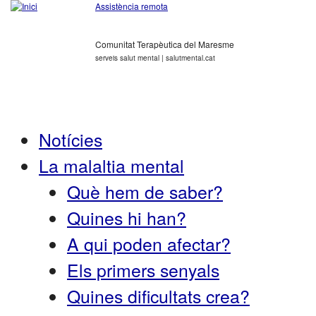
Assistència remota
Comunitat Terapèutica del Maresme
serveis salut mental | salutmental.cat
Notícies
La malaltia mental
Què hem de saber?
Quines hi han?
A qui poden afectar?
Els primers senyals
Quines dificultats crea?