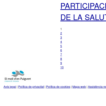
PARTICIPAC
DE LA SALU
1
2
3
4
5
6
7
8
9
10
Avís legal
|
Política de privacitat
|
Política de cookies
|
Mapa web
|
Assistència r