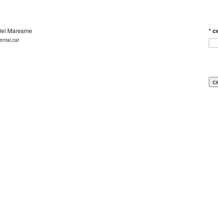
 del Maresme
*
ce
ental.cat