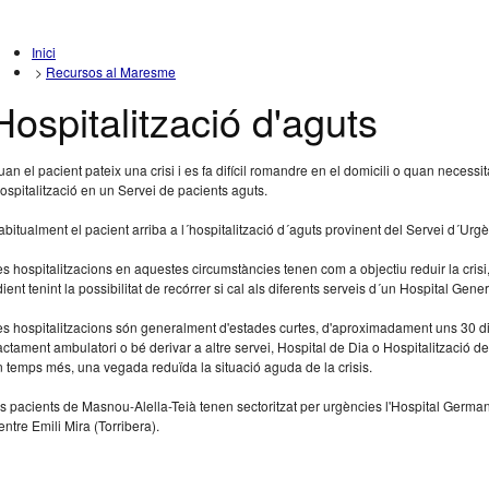
Inici
>
Recursos al Maresme
Hospitalització d'aguts
an el pacient pateix una crisi i es fa difícil romandre en el domicili o quan necessi
ospitalització en un Servei de pacients aguts.
bitualment el pacient arriba a l´hospitalització d´aguts provinent del Servei d´Urgè
s hospitalitzacions en aquestes circumstàncies tenen com a objectiu reduir la crisi,
ient tenint la possibilitat de recórrer si cal als diferents serveis d´un Hospital Gener
s hospitalitzacions són generalment d'estades curtes, d'aproximadament uns 30 dies, 
actament ambulatori o bé derivar a altre servei, Hospital de Dia o Hospitalització d
 temps més, una vegada reduïda la situació aguda de la crisis.
s pacients de Masnou-Alella-Teià tenen sectoritzat per urgències l'Hospital Germans T
ntre Emili Mira (Torribera).