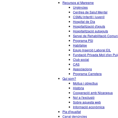
Recursos al Maresme
Urgències
Centres de Salut Mental
CSMIJ Infantil i juvenil
Hospital de Dia
Hospitalització d'aguts
Hospitalització subaguts
Servei de Rehabilitació Comun
Programa PSI
Habitatge
Equip Inserció Laboral EIL
Fundació Privada Molí d'en Pui
Club social
CAS
Associacions
Programa Carretera
Qui som?
Motius i objectius
Història
Cooperació amb Nicaragua
No! a l'exclusió
Sobre aquesta web
Informació econòmica
Pla d'igualtat
Canal denúncies