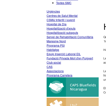
Textes SMC
Urgències
Centres de Salut Mental
CSMIJ Infantil i juvenil
Hospital de Dia
Hospitalització d'aguts
Hospitalització subaguts
Servei de Rehabilitació Comunitària
Qu
Maresme Nord
´h
Programa PSI
Habitatge
Ha
Equip Inserció Laboral EIL
Fundació Privada Molí d'en Puigvert
Le
Club social
ad
CAS
Associacions
Le
Programa Carretera
tr
un
El
Ce