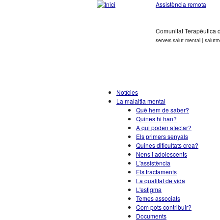
Assistència remota
Comunitat Terapèutica
serveis salut mental | salutm
Notícies
La malaltia mental
Què hem de saber?
Quines hi han?
A qui poden afectar?
Els primers senyals
Quines dificultats crea?
Nens i adolescents
L'assistència
Els tractaments
La qualitat de vida
L'estigma
Temes associats
Com pots contribuir?
Documents