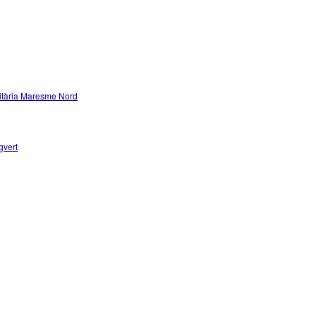
itària Maresme Nord
gvert