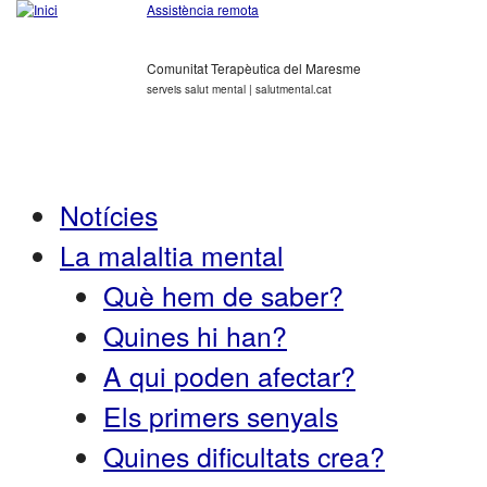
Assistència remota
Comunitat Terapèutica del Maresme
serveis salut mental | salutmental.cat
Notícies
La malaltia mental
Què hem de saber?
Quines hi han?
A qui poden afectar?
Els primers senyals
Quines dificultats crea?