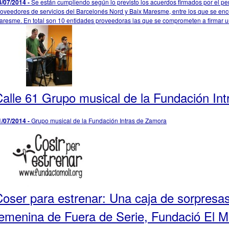
8/07/2014 -
Se están cumpliendo según lo previsto los acuerdos firmados por el pe
roveedores de servicios del Barcelonés Nord y Baix Maresme, entre los que se en
aresme. En total son 10 entidades proveedoras las que se comprometen a firmar un
Calle 61 Grupo musical de la Fundación In
1/07/2014 -
Grupo musical de la Fundación Intras de Zamora
oser para estrenar: Una caja de sorpresas 
emenina de Fuera de Serie, Fundació El Mo