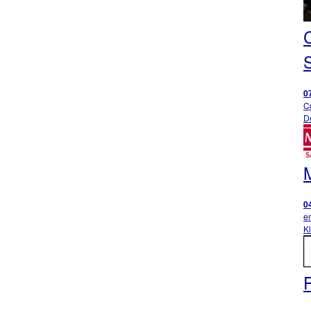
C
S
0
C
D
0
e
Kl
P