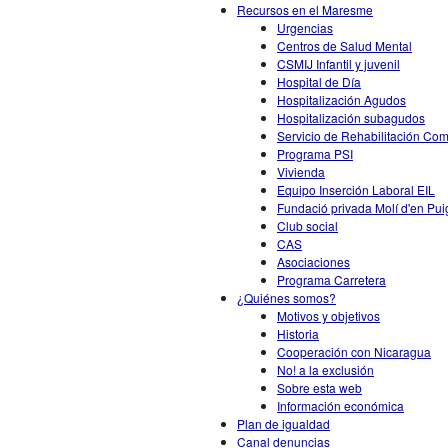
Recursos en el Maresme
Urgencias
Centros de Salud Mental
CSMIJ Infantil y juvenil
Hospital de Día
Hospitalización Agudos
Hospitalización subagudos
Servicio de Rehabilitación Co
Programa PSI
Vivienda
Equipo Inserción Laboral EIL
Fundació privada Molí d'en Pui
Club social
CAS
Asociaciones
Programa Carretera
¿Quiénes somos?
Motivos y objetivos
Historia
Cooperación con Nicaragua
No! a la exclusión
Sobre esta web
Información económica
Plan de igualdad
Canal denuncias