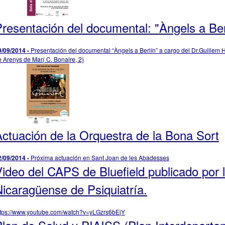
resentación del documental: "Àngels a Ber
9/09/2014 -
Presentación del documental “Àngels a Berlín” a cargo del Dr.Guillem Ho
e Arenys de Mar( C. Bonaire, 2)
ctuación de la Orquestra de la Bona Sort
2/09/2014 -
Próxima actuación en Sant Joan de les Abadesses
ideo del CAPS de Bluefield publicado por 
icaragüense de Psiquiatría.
ttps://www.youtube.com/watch?v=yLGzrs6bEjY