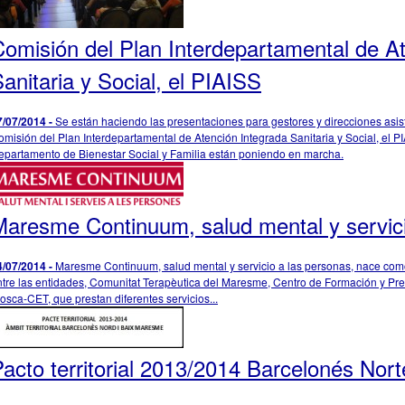
omisión del Plan Interdepartamental de A
anitaria y Social, el PIAISS
7/07/2014 -
Se están haciendo las presentaciones para gestores y direcciones asist
omisión del Plan Interdepartamental de Atención Integrada Sanitaria y Social, el P
epartamento de Bienestar Social y Familia están poniendo en marcha.
Maresme Continuum, salud mental y servici
4/07/2014 -
Maresme Continuum, salud mental y servicio a las personas, nace como 
ntre las entidades, Comunitat Terapèutica del Maresme, Centro de Formación y Pre
osca-CET, que prestan diferentes servicios...
acto territorial 2013/2014 Barcelonés Nor