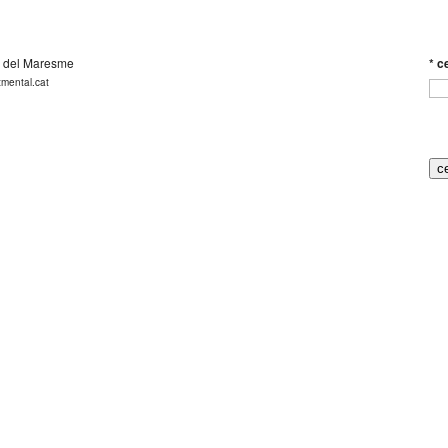
 del Maresme
*
ce
tmental.cat