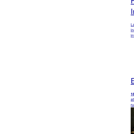
I
L
i
i
1
at
ru