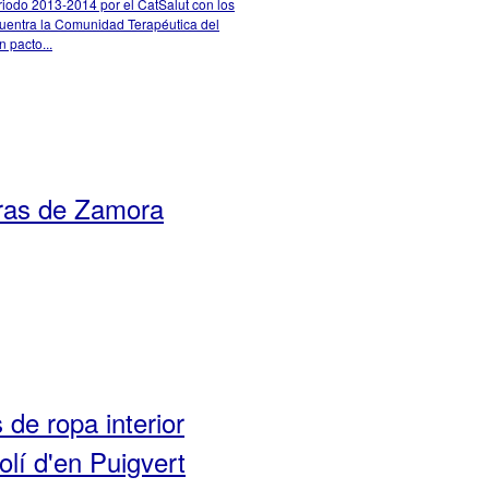
riodo 2013-2014 por el CatSalut con los
cuentra la Comunidad Terapéutica del
 pacto...
tras de Zamora
de ropa interior
lí d'en Puigvert