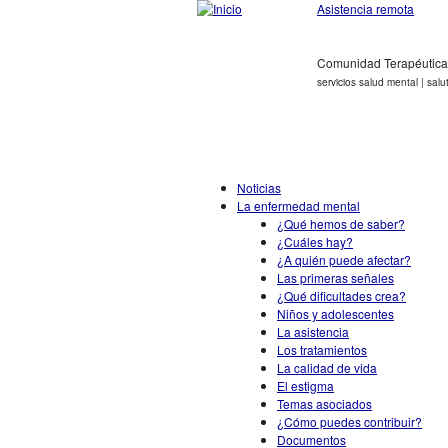
Asistencia remota
Comunidad Terapéutica
servicios salud mental | salu
Noticias
La enfermedad mental
¿Qué hemos de saber?
¿Cuáles hay?
¿A quién puede afectar?
Las primeras señales
¿Qué dificultades crea?
Niños y adolescentes
La asistencia
Los tratamientos
La calidad de vida
El estigma
Temas asociados
¿Cómo puedes contribuir?
Documentos