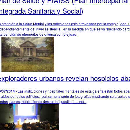
Plan de Salud y PIAISS (Plan Interdeparta
ntegrada Sanitaria y Social)
a atención a la Salud Mental y las Adicciones está atravesada por la complejidad.
ndependientemente del nivel asistencial, en la medida en que se va "haciendo carg
ntervención de elementos de diversa complejidad.
Exploradores urbanos revelan hospicios a
6/07/2014 -
Las instituciones y hospitales mentales de esta galería están todos a
raídos por estos edificios, realizan una serie de fotografías mostrando su arquitectur
edas, camas, habitaciones destruidas, pasillos ... una...