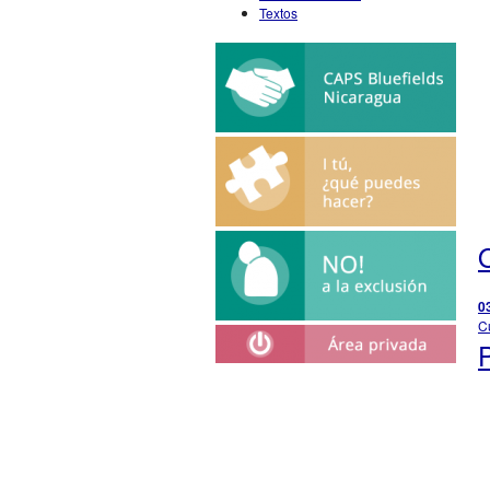
Textos
O
0
C
P